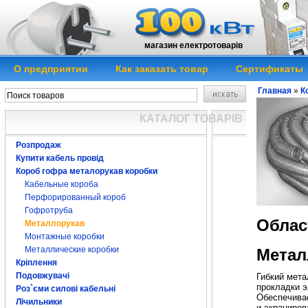
магазин електротоварів
О предприятии
Как заказать товар
Сертификаты
Главная
»
К
КАТАЛОГ ТОВАРІВ
Розпродаж
Купити кабель провід
Короб гофра металорукав коробки
Кабельные короба
Перфорированный короб
Гофротруба
Облас
Металлорукав
Монтажные коробки
Металлические коробки
Метал
Кріплення
Подовжувачі
Гибкий мета
прокладки э
Роз`єми силові кабельні
Обеспечива
Лічильники
и экраниров