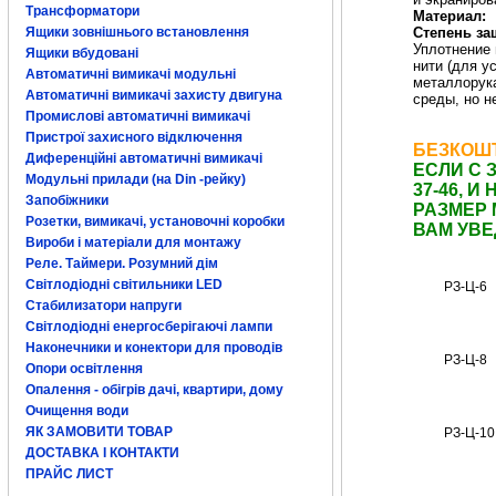
Трансформатори
Материал:
Степень за
Ящики зовнішнього встановлення
Уплотнение
Ящики вбудовані
нити (для 
Автоматичні вимикачі модульні
металлорук
Автоматичні вимикачі захисту двигуна
среды, но 
металлическая г
Промислові автоматичні вимикачі
металлорукав куп
металлорукав ку
Пристрої захисного відключення
БЕЗКОШТ
Диференційні автоматичні вимикачі
ЕСЛИ С 
Модульні прилади (на Din -рейку)
37-46, 
Запобіжники
РАЗМЕР 
Розетки, вимикачі, установочні коробки
ВАМ УВ
Вироби і матеріали для монтажу
Реле. Таймери. Розумний дім
Світлодіодні світильники LED
РЗ-Ц-6
Стабилизатори напруги
Світлодіодні енергосберігаючі лампи
Наконечники и конектори для проводів
РЗ-Ц-8
Опори освітлення
Опалення - обігрів дачі, квартири, дому
Очищення води
ЯК ЗАМОВИТИ ТОВАР
РЗ-Ц-10
ДОСТАВКА І КОНТАКТИ
ПРАЙС ЛИСТ