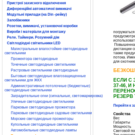
Пристрої захисного відключення
Диференційні автоматичні вимикачі
Модульні прилади (на Din -рейку)
Запобіжники
Розетки, вимикачі, установочні коробки
Вироби і матеріали для монтажу
погружаться
предусмотре
Реле. Таймери. Розумний дім
использоват
Світлодіодні світильники LED
Повышенная
Магистральные влагостойкие светодиодные
дистанции с
светильники
также преду
потока. Име
Прожектора светодиодные
для охотник
Точечные светодиодные светильники
БЕЗКОШ
Растровые светильники светодиодные
Бытовые светодиодные влагозащищенные
ЕСЛИ С 
светильники для ЖКХ
37-46,
Административные потолочные (бюджетные)
светодиодные светильники
ПЕРЕНО
Заградительные огни (сигнальные, светомаркировка)
РЕЗЕРВ
Уличные светодиодные светильники
Перейти к з
Парковые светодиодные прожектора
Парковые светодиодные садовые светильники
Свойства
Вес
0
Морские светодиодные прожекторы
Габариты
Купольные светодиодные светильники
Мощность
Автомобильные светодиодные лампы
Световой по