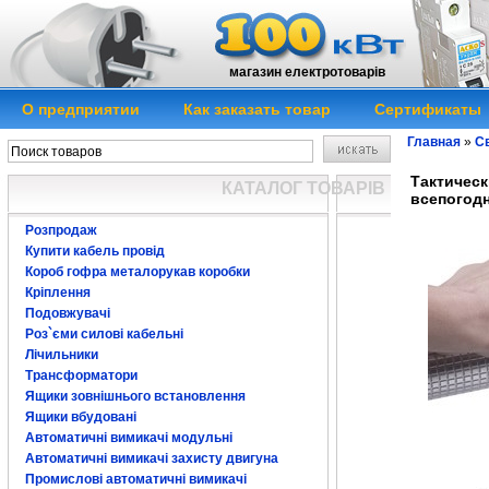
магазин електротоварів
О предприятии
Как заказать товар
Сертификаты
Главная
»
Св
Тактическ
КАТАЛОГ ТОВАРІВ
всепогодн
Розпродаж
Купити кабель провід
Короб гофра металорукав коробки
Кріплення
Подовжувачі
Роз`єми силові кабельні
Лічильники
Трансформатори
Ящики зовнішнього встановлення
Ящики вбудовані
Автоматичні вимикачі модульні
Автоматичні вимикачі захисту двигуна
Промислові автоматичні вимикачі