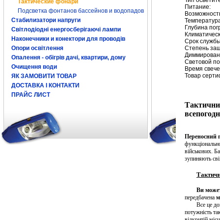
Тип осветит
Тактические фонари
Питан
Подсветка фонтанов бассейнов и водопадов
Возможность
Стабилизатори напруги
Температу
Глуби
Світлодіодні енергосберігаючі лампи
Климатичес
Наконечники и конектори для проводів
Срок
Опори освітлення
Степень за
Димм
Опалення - обігрів дачі, квартири, дому
Световой п
Очищення води
Время свече
Товар се
ЯК ЗАМОВИТИ ТОВАР
ДОСТАВКА І КОНТАКТИ
ПРАЙС ЛИСТ
Тактичний
всепогодн
Переносний 
функціонально
військових.
Ба
зупиняють сві
Тактичн
Ви может
передбачена
м
Все це д
потужність та
відкритій місце