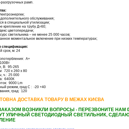
о-разгрузочных рамп.
тва:
электроэнергии;
т дополнительного обслуживания;
тся в специальной утилизации;
ое крепление на трубу Д=60;
ндекс цветопередачи;
сурс светильника – не менее 25 000 часов;
ванное моментальное включение при низких температурах;
я спецификация:
 срок, м:
24
гопотербления
:
A+
100Вт
, В:
95-265
м:
720 х 260 х 80
 ч.:
25 000
а:
6400К
ток:
9000 Lm
ный режим, град C :
-20 +40
вания, град:
120
ТОВНА ДОСТАВКА ТОВАРУ В МЕЖАХ КИЄВА
ЗАКАЗОМ ВОЗНИКЛИ ВОПРОСЫ - ПЕРЕЗВОНИТЕ НАМ 0
УТ УЛИЧНЫЙ СВЕТОДИОДНЫЙ СВЕТИЛЬНИК
, СДЕЛА
ЛЕНИЕ