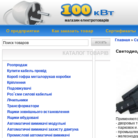
магазин електротоварів
О предприятии
Как заказать товар
Сертификаты
Главная
»
Св
Светодиод
КАТАЛОГ ТОВАРІВ
Розпродаж
Купити кабель провід
Короб гофра металорукав коробки
Кріплення
Подовжувачі
Роз`єми силові кабельні
Лічильники
Трансформатори
Ящики зовнішнього встановлення
Ящики вбудовані
Применяютс
- дворовых 
Автоматичні вимикачі модульні
- парковок и
Автоматичні вимикачі захисту двигуна
- промышлен
Промислові автоматичні вимикачі
- железнодо