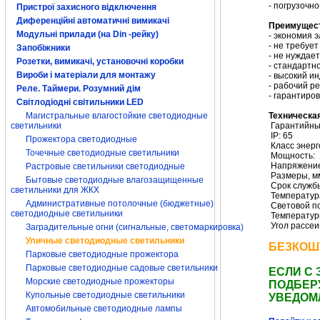
- погрузочн
Пристрої захисного відключення
Диференційні автоматичні вимикачі
Преимущес
Модульні прилади (на Din -рейку)
- экономия 
- не требуе
Запобіжники
- не нуждае
Розетки, вимикачі, установочні коробки
- стандартн
Вироби і матеріали для монтажу
- высокий и
- рабочий ре
Реле. Таймери. Розумний дім
- гарантиро
Світлодіодні світильники LED
Магистральные влагостойкие светодиодные
Техническа
светильники
Гарантийный
IP
:
65
Прожектора светодиодные
Класс энер
Точечные светодиодные светильники
Мощность:
Напряжение
Растровые светильники светодиодные
Размеры, м
Бытовые светодиодные влагозащищенные
Срок службы,
светильники для ЖКХ
Температур
Административные потолочные (бюджетные)
Световой по
светодиодные светильники
Температур
Угол рассеи
Заградительные огни (сигнальные, светомаркировка)
Уличные светодиодные светильники
БЕЗКОШ
Парковые светодиодные прожектора
Парковые светодиодные садовые светильники
ЕСЛИ С 
Морские светодиодные прожекторы
ПОДБЕР
Купольные светодиодные светильники
УВЕДОМ
Автомобильные светодиодные лампы