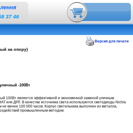
влення
58 37 46
Версия для печати
ый на опору)
Вт с линзой (9000люм, консольный на опору)
уличный -100Вт
ный 100Вт является эффективной и экономичной заменой уличным
АТ или ДРЛ. В качестве источника света используются светодиоды Nichia
м не менее 100 000 часов. Корпус светильника выполнен из металла,
воздействий промышленным методом.