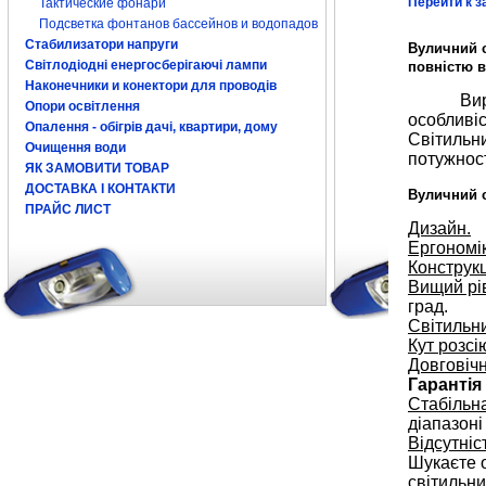
Перейти к з
Тактические фонари
Подсветка фонтанов бассейнов и водопадов
Стабилизатори напруги
Вуличний 
Світлодіодні енергосберігаючі лампи
повністю в
Наконечники и конектори для проводів
Вир
Опори освітлення
особливіс
Опалення - обігрів дачі, квартири, дому
Світильни
Очищення води
потужнос
ЯК ЗАМОВИТИ ТОВАР
ДОСТАВКА І КОНТАКТИ
В
уличний 
ПРАЙС ЛИСТ
Дизайн.
Ергономік
Конструкц
Вищий рі
град.
Світильн
Кут
розс
Довговіч
Гарантія 
Стабільн
діапазоні
Відсутніс
Шукаєте 
світильн