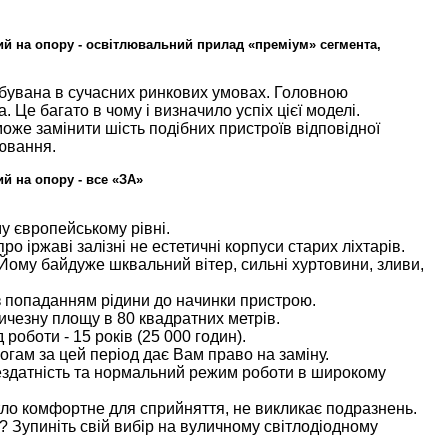
ий на опору
- освітлювальний прилад «преміум» сегмента,
ебувана
в сучасн
их
ринк
ових умовах
.
Головною
а.
Це багато в чому і визначило успіх цієї моделі.
 може замінити
шість
по
дібних пристроїв
відповідної
ювання.
ий на опору
- все «ЗА»
му європейському рівні.
ро іржаві залізні не естетичні корпуси старих ліхтарів.
 Йому байдуже шквальний вітер, сильні хуртовини, зливи,
з
попаданням рідини до
начинки пристрою.
личезну площу в 80
квадратних
м
етрів
.
оботи - 15 років (25 000 годин).
огам за цей період дає Вам право на заміну.
здатність та
нормальний режим роботи в широкому
тло комфортн
е
для сприйняття, не викликає подразнень.
? Зупиніть свій вибір на
вуличному світлодіодному