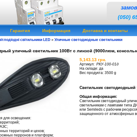
замо
(050) 6
Гарантия
Информация
Доставка и контакты
ітлодіодні світильники LED
»
Уличные светодиодные светильники
ный уличный светильник 100Вт с линзой (9000люм, консольн
5,143.13 грн.
Артикул:
РКУ-100-01д
На складе: да
Вес продукта: 3500 g
Светодиодный уличный светильник 100
Светильник светодиодныей 
Общая информация:
Светильник светодиодный улич
светильникам с лампами типа ДН
или Semileds с рабочим ресурсо
защищенного от атмосферных 
я для освещения:
территорий;
 АЗС;
ных территорий и цехов;
рожных перронов и платформ;