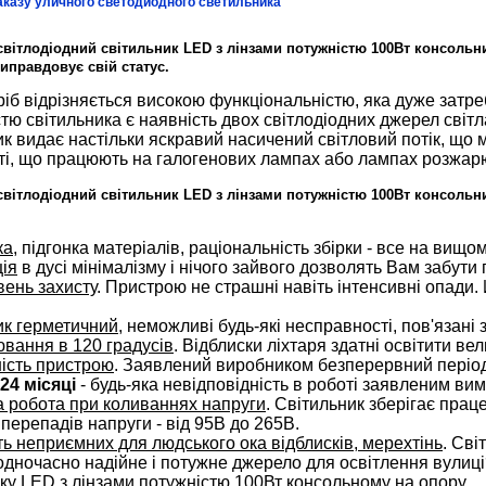
аказу уличного светодиодного светильника
світлодіодний світильник
LED
з лінзами потужністю 100Вт консольн
иправдовує свій статус.
іб відрізняється високою функціональністю, яка
дуже затр
тю світильника є наявність двох світлодіодних джерел світл
к видає настільки яскравий насичений світловий потік, що
ті, що працюють на галоген
ових
лампах
або
лампах
розжар
світлодіодний світильник
LED
з лінзами потужністю 100Вт консольн
а,
підгонка матеріалів, раціональність збірки - все на вищо
ія
в дусі мінімалізму і нічого зайвого дозволять Вам забути п
вень захисту
.
Пристрою не страшні навіть інтенсивні опади.
ик герметичний
,
неможливі
будь-які не
справності
, пов'язані 
іювання
в 120 градусів
. Відблиски ліхтаря з
датні
освітити ве
ність пристрою
. Заявлений виробником безперервний період р
24 місяці
- будь-яка невідповідність в роботі заявленим вим
а робота при коливанн
ях
напруги
. Світильник зберігає
праце
 перепадів напруги - від 95
В
до 265
В
.
ть неприємних для людського ока відблисків, мерехтінь
. Сві
одночасно надійн
е
і потужне джерело для освітлення вулиці
ику
LED
з лінзами потужністю 100Вт консольному на опору.