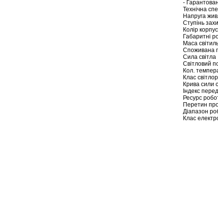
- Гарантова
Технічна спе
Напруга живл
Ступінь зах
Колір корпус
Габаритні ро
Маса світильн
Споживана п
Сила світла 
Світловий по
Кол. темпера
Клас світло
Крива сили 
Індекс перед
Ресурс робо
Перетин пров
Діапазон роб
Клас електр