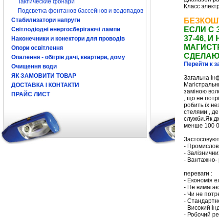
Тактические фонари
Класс элект
Подсветка фонтанов бассейнов и водопадов
Стабилизатори напруги
БЕЗКОШ
ЕСЛИ С 
Світлодіодні енергосберігаючі лампи
37-46,
Наконечники и конектори для проводів
МАГИСТ
Опори освітлення
СДЕЛАЮ
Опалення - обігрів дачі, квартири, дому
Перейти к з
Очищення води
ЯК ЗАМОВИТИ ТОВАР
Загальна ін
Магістральн
ДОСТАВКА І КОНТАКТИ
заміною воло
ПРАЙС ЛИСТ
, що не потр
робить їх не
стелями , де
служби.Як д
менше 100 0
Застосовуют
- Промислови
- Залізнични
- Вантажно-
переваги :
- Економія е
- Не вимагає
- Чи не потр
- Стандартне
- Високий ін
- Робочий ре