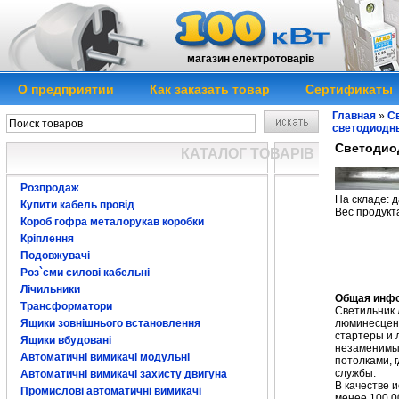
магазин електротоварів
О предприятии
Как заказать товар
Сертификаты
Главная
»
Св
светодиодн
Светодио
КАТАЛОГ ТОВАРІВ
Розпродаж
На складе: д
Купити кабель провід
Вес продукта
Короб гофра металорукав коробки
Светодиодный 
Кріплення
влагостойкие с
Подовжувачі
Роз`єми силові кабельні
світлодіоний в
Лічильники
Общая инф
Трансформатори
Светильник
Ящики зовнішнього встановлення
люминесцент
стартеры и 
Ящики вбудовані
незаменимым
Автоматичні вимикачі модульні
потолками, 
службы.
Автоматичні вимикачі захисту двигуна
В качестве 
Промислові автоматичні вимикачі
менее 100 0