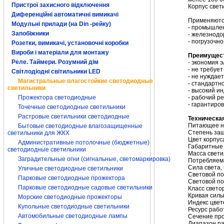
Пристрої захисного відключення
Корпус свет
Диференційні автоматичні вимикачі
Применяютс
Модульні прилади (на Din -рейку)
- промышле
Запобіжники
- железнодо
- погрузочн
Розетки, вимикачі, установочні коробки
Вироби і матеріали для монтажу
Преимущес
Реле. Таймери. Розумний дім
- экономия 
- не требуе
Світлодіодні світильники LED
- не нуждае
Магистральные влагостойкие светодиодные
- стандартн
светильники
- высокий и
Прожектора светодиодные
- рабочий ре
- гарантиро
Точечные светодиодные светильники
Растровые светильники светодиодные
Техническа
Питающее на
Бытовые светодиодные влагозащищенные
Степень защ
светильники для ЖКХ
Цвет корпус
Административные потолочные (бюджетные)
Габаритные 
светодиодные светильники
Масса светил
Заградительные огни (сигнальные, светомаркировка)
Потребляем
Сила света, 
Уличные светодиодные светильники
Световой по
Парковые светодиодные прожектора
Световой по
Парковые светодиодные садовые светильники
Класс свето
Кривая силы
Морские светодиодные прожекторы
Индекс цвет
Купольные светодиодные светильники
Ресурс рабо
Автомобильные светодиодные лампы
Сечение про
Диапазон ра