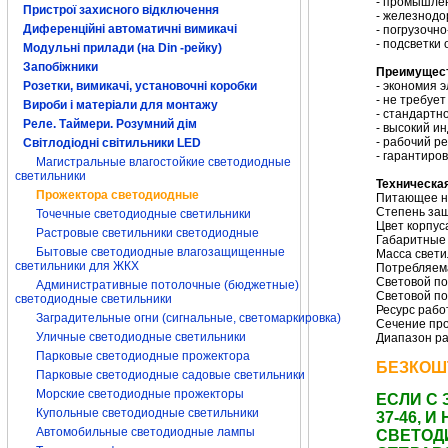
- промышлен
Пристрої захисного відключення
- железнодо
Диференційні автоматичні вимикачі
- погрузочн
- подсветки 
Модульні прилади (на Din -рейку)
Запобіжники
Преимущес
- экономия 
Розетки, вимикачі, установочні коробки
- не требуе
Вироби і матеріали для монтажу
- стандартн
Реле. Таймери. Розумний дім
- высокий и
- рабочий ре
Світлодіодні світильники LED
- гарантиро
Магистральные влагостойкие светодиодные
светильники
Техническа
Прожектора светодиодные
Питающее на
Степень защ
Точечные светодиодные светильники
Цвет корпус
Растровые светильники светодиодные
Габаритные 
Бытовые светодиодные влагозащищенные
Масса светил
светильники для ЖКХ
Потребляем
Световой по
Административные потолочные (бюджетные)
Световой по
светодиодные светильники
Ресурс рабо
Заградительные огни (сигнальные, светомаркировка)
Сечение про
Уличные светодиодные светильники
Диапазон ра
Парковые светодиодные прожектора
БЕЗКОШ
Парковые светодиодные садовые светильники
Морские светодиодные прожекторы
ЕСЛИ С 
Купольные светодиодные светильники
37-46,
Автомобильные светодиодные лампы
СВЕТОД