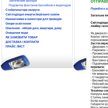
Тактические фонари
ОТПРАВ
Подсветка фонтанов бассейнов и водопадов
Перейти к з
Стабилизатори напруги
Світлодіодні енергосберігаючі лампи
Загальна і
Наконечники и конектори для проводів
Світлодіодн
Опори освітлення
лінійну гал
Опалення - обігрів дачі, квартири, дому
Очищення води
Як джерело 
Корпус світ
ЯК ЗАМОВИТИ ТОВАР
порошковим 
ДОСТАВКА І КОНТАКТИ
Застосовую
ПРАЙС ЛИСТ
- Дворових т
- Парковок і
- Промислови
- Залізнични
- Вантажно-
- Підсвічува
переваги:
- Економія е
- Не вимагає
- Стандартн
- Високий ін
- Робочий ре
- Гарантова
Технічна сп
Напруга живл
Ступінь зах
Колір корпус
Габаритні р
Маса світиль