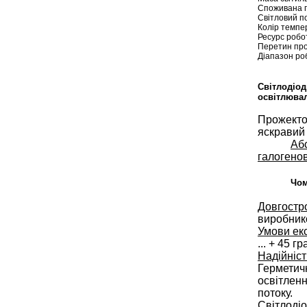
Споживана п
Світловий по
Колір темпе
Ресурс робо
Перетин пров
Діапазон роб
Світлодіод
освітлювал
Прожектор
яскравий 
Аб
галогенов
Чом
Довгостро
виробник
Умови екс
... +
4
5 гр
Надійніст
Герметичн
освітленн
потоку.
Світлодіо