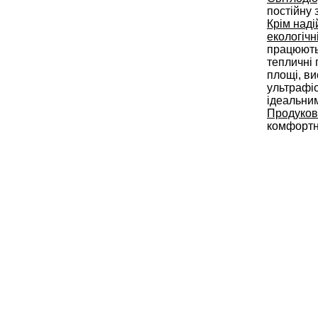
постійну 
Крім наді
екологічн
працюють
тепличні 
площі, ви
ультрафі
ідеальним
Продук
ов
комфорт