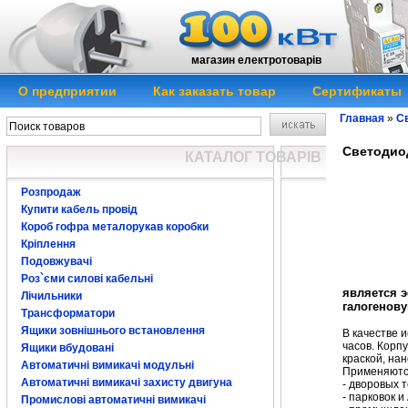
магазин електротоварів
О предприятии
Как заказать товар
Сертификаты
Главная
»
Св
Светодиод
КАТАЛОГ ТОВАРІВ
Розпродаж
Купити кабель провід
Короб гофра металорукав коробки
Кріплення
Подовжувачі
Роз`єми силові кабельні
является 
Лічильники
галогенову
Трансформатори
Ящики зовнішнього встановлення
В качестве 
часов. Корп
Ящики вбудовані
краской, на
Автоматичні вимикачі модульні
Применяютс
Автоматичні вимикачі захисту двигуна
- дворовых 
- парковок и
Промислові автоматичні вимикачі