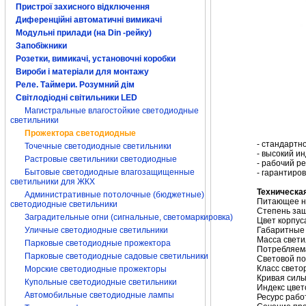
Пристрої захисного відключення
Диференційні автоматичні вимикачі
Модульні прилади (на Din -рейку)
Запобіжники
Розетки, вимикачі, установочні коробки
Вироби і матеріали для монтажу
Реле. Таймери. Розумний дім
Світлодіодні світильники LED
Магистральные влагостойкие светодиодные
светильники
Прожектора светодиодные
- стандартн
Точечные светодиодные светильники
- высокий и
Растровые светильники светодиодные
- рабочий ре
Бытовые светодиодные влагозащищенные
- гарантиро
светильники для ЖКХ
Техническа
Административные потолочные (бюджетные)
Питающее на
светодиодные светильники
Степень защ
Заградительные огни (сигнальные, светомаркировка)
Цвет корпус
Габаритные 
Уличные светодиодные светильники
Масса светил
Парковые светодиодные прожектора
Потребляем
Парковые светодиодные садовые светильники
Световой по
Класс свето
Морские светодиодные прожекторы
Кривая силы
Купольные светодиодные светильники
Индекс цвет
Автомобильные светодиодные лампы
Ресурс рабо