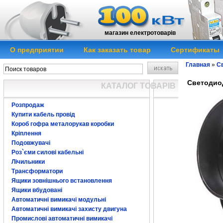
магазин електротоварів
О предприятии
Как заказать товар
Сертификаты
Главная
»
Св
Светодиод
КАТАЛОГ ТОВАРІВ
Розпродаж
Купити кабель провід
Короб гофра металорукав коробки
Кріплення
Подовжувачі
Роз`єми силові кабельні
Лічильники
Трансформатори
Ящики зовнішнього встановлення
Ящики вбудовані
Автоматичні вимикачі модульні
Автоматичні вимикачі захисту двигуна
Промислові автоматичні вимикачі