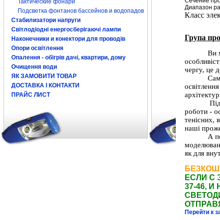
Сечение про
Тактические фонари
Диапазон ра
Подсветка фонтанов бассейнов и водопадов
Класс эле
Стабилизатори напруги
Світлодіодні енергосберігаючі лампи
Група про
Наконечники и конектори для проводів
Опори освітлення
Ви 
Опалення - обігрів дачі, квартири, дому
особливіст
Очищення води
чергу, це 
ЯК ЗАМОВИТИ ТОВАР
Са
ДОСТАВКА І КОНТАКТИ
освітлення
архітекту
ПРАЙС ЛИСТ
Пі
роботи
-
о
тенісних
,
наші проже
А
п
моделюван
як
для
вну
БЕЗКОШ
ЕСЛИ С 
37-46,
СВЕТОД
ОТПРАВ
Перейти к з