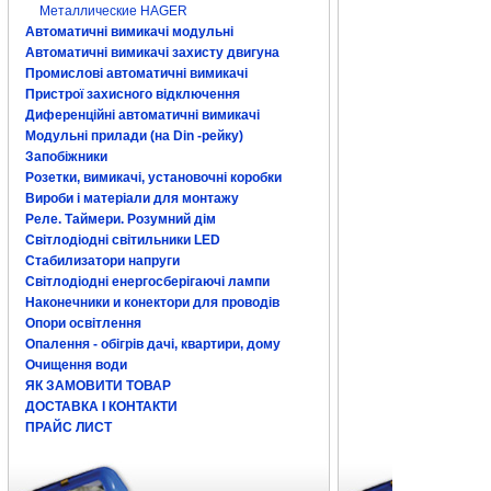
Металлические HAGER
Щит распределит
распределительн
Автоматичні вимикачі модульні
электрический б
Автоматичні вимикачі захисту двигуна
шафа електричн
щиток, бокс для
Промислові автоматичні вимикачі
выключателя,
об
Пристрої захисного відключення
щ
ит распредели
Диференційні автоматичні вимикачі
электрический щ
автоматов купит
Модульні прилади (на Din -рейку)
электрический б
Запобіжники
розподільчий щит
автоматичного в
Розетки, вимикачі, установочні коробки
оболочка
для
ав
Вироби і матеріали для монтажу
цена,
распределитель
Реле. Таймери. Розумний дім
распределительн
Світлодіодні світильники LED
бокс для автома
шафа електрична 
Стабилизатори напруги
автоматичних ви
Світлодіодні енергосберігаючі лампи
кожух для автом
Наконечники и конектори для проводів
распределитель
Киев
, распреде
Опори освітлення
бокс для автома
Опалення - обігрів дачі, квартири, дому
шафа електрична 
автоматичних ви
Очищення води
кожух для автом
ЯК ЗАМОВИТИ ТОВАР
ДОСТАВКА І КОНТАКТИ
ПРАЙС ЛИСТ