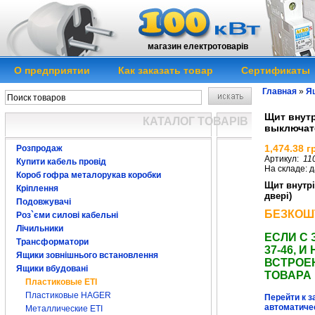
магазин електротоварів
О предприятии
Как заказать товар
Сертификаты
Главная
»
Я
Щит внутр
КАТАЛОГ ТОВАРІВ
выключате
1,474.38 г
Розпродаж
Артикул:
11
Купити кабель провід
На складе: д
Короб гофра металорукав коробки
Щит внутрі
Кріплення
двері)
Подовжувачі
БЕЗКОШ
Роз`єми силові кабельні
Лічильники
ЕСЛИ С 
Трансформатори
37-46,
Ящики зовнішнього встановлення
ВСТРОЕ
Ящики вбудовані
ТОВАРА
Пластиковые ЕTI
Пластиковые HAGER
Перейти к з
автоматиче
Металлические ETI