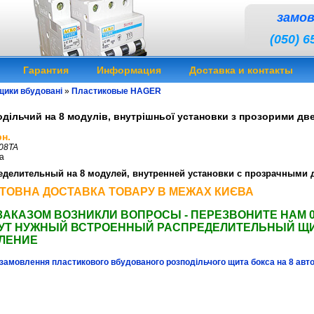
замо
(050) 6
Гарантия
Информация
Доставка и контакты
щики вбудовані
»
Пластиковые HAGER
дільчий на 8 модулів, внутрішньої установки з прозорими дв
рн.
08TA
а
еделительный на 8 модулей, внутренней установки с прозрачными 
ТОВНА ДОСТАВКА ТОВАРУ В МЕЖАХ КИЄВА
ЗАКАЗОМ ВОЗНИКЛИ ВОПРОСЫ - ПЕРЕЗВОНИТЕ НАМ 0
УТ НУЖНЫЙ ВСТРОЕННЫЙ РАСПРЕДЕЛИТЕЛЬНЫЙ Щ
ЛЕНИЕ
замовлення пластикового вбудованого розподільчого щита бокса на 8 авт
ата Киев,
оболочка
для
автоматиче
с
кого
выключателя
Киев
,
оболонка
для автоматичного вимикача Київ