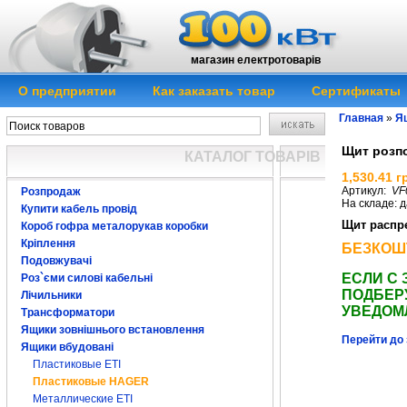
магазин електротоварів
О предприятии
Как заказать товар
Сертификаты
Главная
»
Я
Щит розпо
КАТАЛОГ ТОВАРІВ
1,530.41 г
Артикул:
VF
Розпродаж
На складе: д
Купити кабель провід
Щит распр
Короб гофра металорукав коробки
Кріплення
БЕЗКОШ
Подовжувачі
ЕСЛИ С 
Роз`єми силові кабельні
ПОДБЕР
Лічильники
УВЕДОМ
Трансформатори
Ящики зовнішнього встановлення
Перейти до 
Ящики вбудовані
Пластиковые ЕTI
кожух для автом
Пластиковые HAGER
Металлические ETI