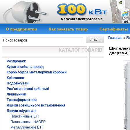
магазин електротоварів
О предприятии
Как заказать товар
Сертификаты
Главная
»
Я
Щит елект
КАТАЛОГ ТОВАРІВ
дверями, 
Розпродаж
Купити кабель провід
Короб гофра металорукав коробки
Кріплення
Подовжувачі
Роз`єми силові кабельні
Лічильники
Трансформатори
Ящики зовнішнього встановлення
Ящики вбудовані
Пластиковые ЕTI
Пластиковые HAGER
Металлические ETI