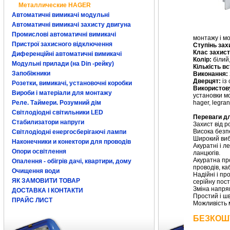
Металлические HAGER
Автоматичні вимикачі модульні
Автоматичні вимикачі захисту двигуна
Промислові автоматичні вимикачі
монтажу і мо
Пристрої захисного відключення
Ступінь зах
Клас захист
Диференційні автоматичні вимикачі
Колір:
білий
Модульні прилади (на Din -рейку)
Кількість в
Запобіжники
Виконання:
Дверцят:
із
Розетки, вимикачі, установочні коробки
Використов
Вироби і матеріали для монтажу
установки мо
Реле. Таймери. Розумний дім
hager, legra
Світлодіодні світильники LED
Переваги дл
Стабилизатори напруги
Захист від 
Висока безп
Світлодіодні енергосберігаючі лампи
Широкий виб
Наконечники и конектори для проводів
Акуратні і л
Опори освітлення
ланцюгів.
Акуратна пр
Опалення - обігрів дачі, квартири, дому
проводів, ка
Очищення води
Надійні і пр
ЯК ЗАМОВИТИ ТОВАР
серійну пост
Зміна напря
ДОСТАВКА І КОНТАКТИ
Простий і ш
ПРАЙС ЛИСТ
Можливість м
БЕЗКОШ