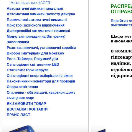
Металлические HAGER
РАСПРЕ
Автоматичні вимикачі модульні
ОТПРАВ
Автоматичні вимикачі захисту двигуна
Промислові автоматичні вимикачі
Перейти к з
выключате
Пристрої захисного відключення
Диференційні автоматичні вимикачі
Шафа мета
Модульні прилади (на Din -рейку)
виконання
Запобіжники
Розетки, вимикачі, установочні коробки
в компле
Вироби і матеріали для монтажу
гіпсокар
Реле. Таймери. Розумний дім
наліпки,
Світлодіодні світильники LED
оздоблюв
Стабилизатори напруги
відкрива
Світлодіодні енергосберігаючі лампи
Наконечники и конектори для проводів
Опори освітлення
Опалення - обігрів дачі, квартири, дому
Очищення води
ЯК ЗАМОВИТИ ТОВАР
ДОСТАВКА І КОНТАКТИ
ПРАЙС ЛИСТ