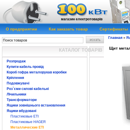
магазин електротоварів
О предприятии
Как заказать товар
Сертификаты
Главная
»
Я
Щит метал
КАТАЛОГ ТОВАРІВ
Розпродаж
Купити кабель провід
Короб гофра металорукав коробки
Кріплення
Подовжувачі
Роз`єми силові кабельні
Лічильники
Трансформатори
Ящики зовнішнього встановлення
Ящики вбудовані
Пластиковые ЕTI
Пластиковые HAGER
Металлические ETI