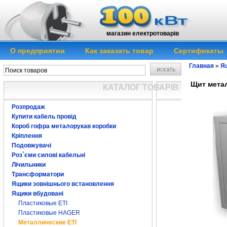
магазин електротоварів
О предприятии
Как заказать товар
Сертификаты
Главная
»
Я
Щит метал
КАТАЛОГ ТОВАРІВ
Розпродаж
Купити кабель провід
Короб гофра металорукав коробки
Кріплення
Подовжувачі
Роз`єми силові кабельні
Лічильники
Трансформатори
Ящики зовнішнього встановлення
Ящики вбудовані
Пластиковые ЕTI
Пластиковые HAGER
Металлические ETI