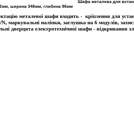
Шафа металева для встан
2мм, ширина 346мм, глибина 96мм
ктацію металевої шафи входить - кріплення для устан
N, маркувальні наліпки, заглушка на 6 модулів, захи
льні дверцята електротехнічної шафи - відкривання зл