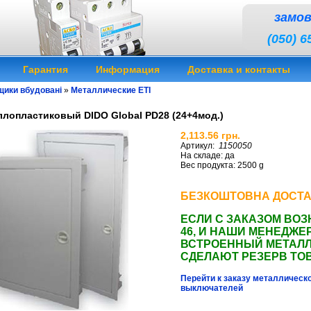
замо
(050) 6
Гарантия
Информация
Доставка и контакты
щики вбудовані
»
Металлические ETI
лопластиковый DIDO Global PD28 (24+4мод.)
2,113.56 грн.
Артикул:
1150050
На складе: да
Вес продукта: 2500 g
Щит металлопластиковый DIDO Global P
БЕЗКОШТОВНА ДОСТА
ЕСЛИ С ЗАКАЗОМ ВОЗН
46, И НАШИ МЕНЕДЖ
ВСТРОЕННЫЙ МЕТАЛ
СДЕЛАЮТ РЕЗЕРВ ТО
Перейти к заказу металлическо
выключателей