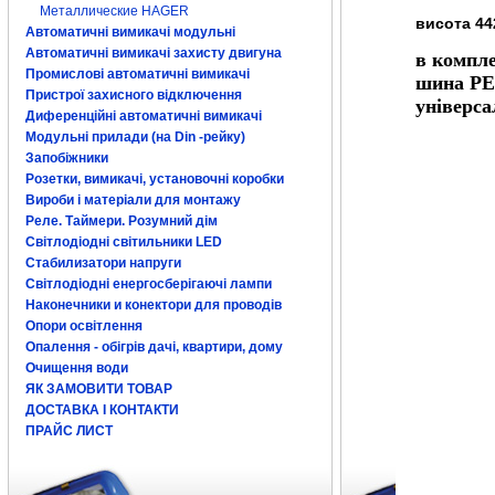
Металлические HAGER
висота 44
Автоматичні вимикачі модульні
Автоматичні вимикачі захисту двигуна
в компле
Промислові автоматичні вимикачі
шина PE/
Пристрої захисного відключення
універса
Диференційні автоматичні вимикачі
Модульні прилади (на Din -рейку)
Запобіжники
Розетки, вимикачі, установочні коробки
Вироби і матеріали для монтажу
Реле. Таймери. Розумний дім
Світлодіодні світильники LED
Стабилизатори напруги
Світлодіодні енергосберігаючі лампи
Наконечники и конектори для проводів
Опори освітлення
Опалення - обігрів дачі, квартири, дому
Очищення води
ЯК ЗАМОВИТИ ТОВАР
ДОСТАВКА І КОНТАКТИ
ПРАЙС ЛИСТ