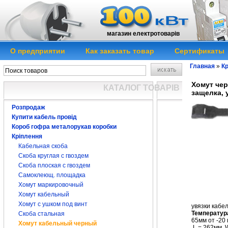
магазин електротоварів
О предприятии
Как заказать товар
Сертификаты
Главная
»
К
Хомут чер
КАТАЛОГ ТОВАРІВ
защелка, 
Розпродаж
Купити кабель провід
Короб гофра металорукав коробки
Кріплення
Кабельная скоба
Скоба круглая с гвоздем
Скоба плоская с гвоздем
Самоклеющ. площадка
Хомут маркировочный
Хомут кабельный
Хомут с ушком под винт
увязки кабе
Температур
Скоба стальная
65мм от -20
Хомут кабельный черный
L = 262мм, 