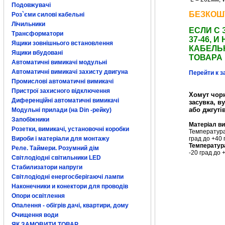
Подовжувачі
БЕЗКОШ
Роз`єми силові кабельні
Лічильники
ЕСЛИ С 
Трансформатори
37-46,
Ящики зовнішнього встановлення
КАБЕЛЬ
Ящики вбудовані
ТОВАРА
Автоматичні вимикачі модульні
Автоматичні вимикачі захисту двигуна
Перейти к з
Промислові автоматичні вимикачі
Пристрої захисного відключення
Хомут чорн
Диференційні автоматичні вимикачі
засувка, в
або джгуті
Модульні прилади (на Din -рейку)
Запобіжники
Матеріал в
Розетки, вимикачі, установочні коробки
Температура
град до +40 
Вироби і матеріали для монтажу
Температура
Реле. Таймери. Розумний дім
-20 град до 
Світлодіодні світильники LED
Стабилизатори напруги
Світлодіодні енергосберігаючі лампи
Наконечники и конектори для проводів
Опори освітлення
Опалення - обігрів дачі, квартири, дому
Очищення води
ЯК ЗАМОВИТИ ТОВАР