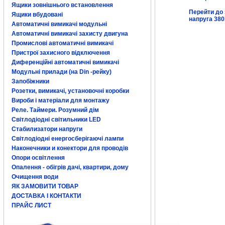
Ящики зовнішнього встановлення
Перейти до 
Ящики вбудовані
напруга 38
Автоматичні вимикачі модульні
Автоматичні вимикачі захисту двигуна
Промислові автоматичні вимикачі
Пристрої захисного відключення
Диференційні автоматичні вимикачі
Модульні прилади (на Din -рейку)
Запобіжники
Розетки, вимикачі, установочні коробки
Вироби і матеріали для монтажу
Реле. Таймери. Розумний дім
Світлодіодні світильники LED
Стабилизатори напруги
Світлодіодні енергосберігаючі лампи
Наконечники и конектори для проводів
Опори освітлення
Опалення - обігрів дачі, квартири, дому
Очищення води
ЯК ЗАМОВИТИ ТОВАР
ДОСТАВКА І КОНТАКТИ
ПРАЙС ЛИСТ