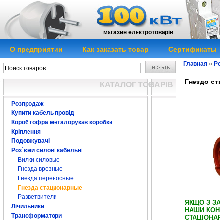
магазин електротоварів
О предприятии
Как заказать товар
Сертификаты
Главная
»
Ро
Гнездо ст
КАТАЛОГ ТОВАРІВ
Розпродаж
Купити кабель провід
Короб гофра металорукав коробки
Кріплення
Подовжувачі
Роз`єми силові кабельні
Вилки силовые
Гнезда врезные
Гнезда переносные
Гнезда стационарные
Разветвители
ЯКЩО З ЗА
Лічильники
НАШИ КОН
Трансформатори
СТАЦІОНА