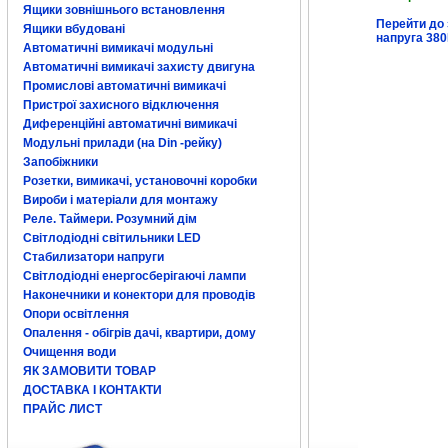
Ящики зовнішнього встановлення
Перейти до 
Ящики вбудовані
напруга 38
Автоматичні вимикачі модульні
Автоматичні вимикачі захисту двигуна
Промислові автоматичні вимикачі
Пристрої захисного відключення
Диференційні автоматичні вимикачі
Модульні прилади (на Din -рейку)
Запобіжники
Розетки, вимикачі, установочні коробки
Вироби і матеріали для монтажу
Реле. Таймери. Розумний дім
Світлодіодні світильники LED
Стабилизатори напруги
Світлодіодні енергосберігаючі лампи
Наконечники и конектори для проводів
Опори освітлення
Опалення - обігрів дачі, квартири, дому
Очищення води
ЯК ЗАМОВИТИ ТОВАР
ДОСТАВКА І КОНТАКТИ
ПРАЙС ЛИСТ