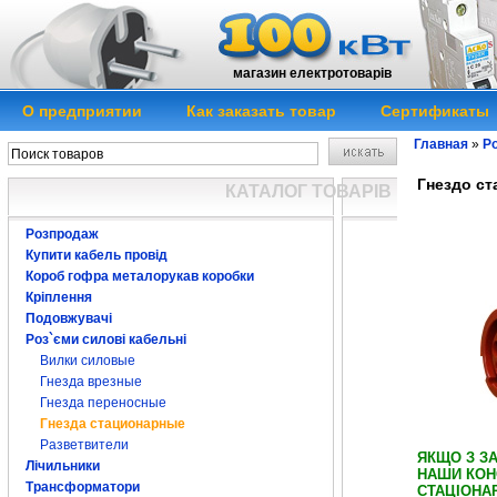
магазин електротоварів
О предприятии
Как заказать товар
Сертификаты
Главная
»
Ро
Гнездо ст
КАТАЛОГ ТОВАРІВ
Розпродаж
Купити кабель провід
Короб гофра металорукав коробки
Кріплення
Подовжувачі
Роз`єми силові кабельні
Вилки силовые
Гнезда врезные
Гнезда переносные
Гнезда стационарные
Разветвители
ЯКЩО З ЗА
Лічильники
НАШИ КОН
Трансформатори
СТАЦІОНА