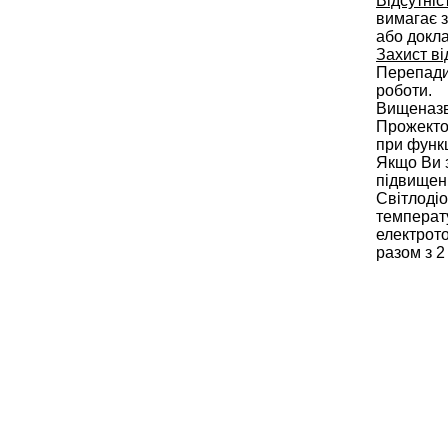
Відсутніс
вимагає з
або докла
Захист ві
Перепади 
роботи.
Вищеназв
Прожектор
при функ
Якщо Ви з
підвищени
Світлодіо
температу
електрото
разом з 2