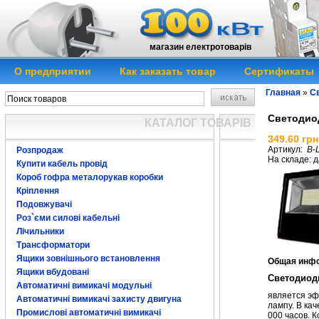
магазин електротоварів
О предприятии
Как заказать товар
Сертификаты
Главная
»
Св
Светодиод
КАТАЛОГ ТОВАРІВ
349.60 грн
Артикул:
B-
Розпродаж
На складе: д
Купити кабель провід
Короб гофра металорукав коробки
Кріплення
Подовжувачі
Роз`єми силові кабельні
Лічильники
Трансформатори
Светодиодный пр
Ящики зовнішнього встановлення
Общая инф
Ящики вбудовані
Светодиод
Автоматичні вимикачі модульні
является эф
Автоматичні вимикачі захисту двигуна
лампу. В ка
Промислові автоматичні вимикачі
000 часов. 