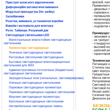
краской, на
Пристрої захисного відключення
Применяютс
Диференційні автоматичні вимикачі
- дворовых 
Модульні прилади (на Din -рейку)
- парковок и
- промышлен
Запобіжники
- железнодо
Розетки, вимикачі, установочні коробки
- погрузочн
Вироби і матеріали для монтажу
- подсветки 
Реле. Таймери. Розумний дім
Преимущес
Світлодіодні світильники LED
- экономия 
Магистральные влагостойкие светодиодные
- не требуе
светильники
- стандартн
- высокий и
Прожектора светодиодные
- рабочий ре
Точечные светодиодные светильники
- гарантиро
Растровые светильники светодиодные
Техническа
Бытовые светодиодные влагозащищенные
Питающее на
светильники для ЖКХ
Степень защ
Административные потолочные (бюджетные)
Цвет корпус
светодиодные светильники
Габаритные 
Масса светил
Заградительные огни (сигнальные, светомаркировка)
Потребляем
Уличные светодиодные светильники
Световой по
Парковые светодиодные прожектора
Световой по
Ресурс рабо
Парковые светодиодные садовые светильники
Сечение про
Морские светодиодные прожекторы
Диапазон ра
Купольные светодиодные светильники
БЕЗКОШ
Автомобильные светодиодные лампы