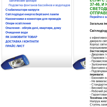
ЕСЛИ С 
Тактические фонари
37-46,
Подсветка фонтанов бассейнов и водопадов
СВЕТОД
Стабилизатори напруги
ОТПРАВ
Світлодіодні енергосберігаючі лампи
Перейти к з
Наконечники и конектори для проводів
Опори освітлення
Загальна і
Опалення - обігрів дачі, квартири, дому
Світлодіод
Очищення води
ЯК ЗАМОВИТИ ТОВАР
є ефективно
джерело сві
ДОСТАВКА І КОНТАКТИ
Корпус світ
ПРАЙС ЛИСТ
порошковим 
Застосовую
- Дворових т
- Парковок і
- Промислови
- Залізнични
- Вантажно-
- Підсвічува
переваги:
- Економія е
- Не вимагає
- Стандартн
- Високий ін
- Робочий ре
- Гарантова
Технічна сп
Напруа живле
Ступінь зах