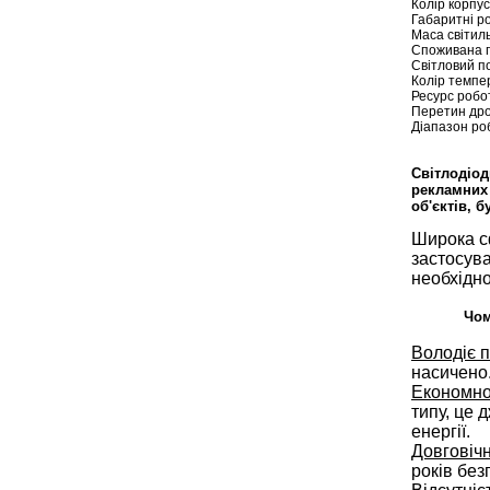
Колір корпус
Габаритні р
Маса світиль
Споживана п
Світловий по
Колір темпе
Ресурс робо
Перетин дрот
Діапазон роб
Світлодіод
рекламних 
об'єктів, 
Широка с
застосува
необхідно
Чом
Володіє п
насичено
Економно
типу, це
енергії.
Довговічн
років без